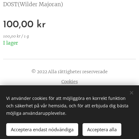
DOST(Wilder Majoran)
100,00
kr
100,00 kr / 1 g
I lager
© 2022 Alla rättigheter reserverade
Cookies
Språk
Vi använder cookies för att möjliggöra en korrekt funktion
Svenska
English
och säkerhet på vår hemsida, och för att erbjuda dig bästa
möjliga användarupplevelse.
Acceptera endast nödvändiga
Acceptera alla
LÄGG I KUNDVAGNEN