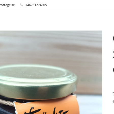
-cottage.se
+46761274805