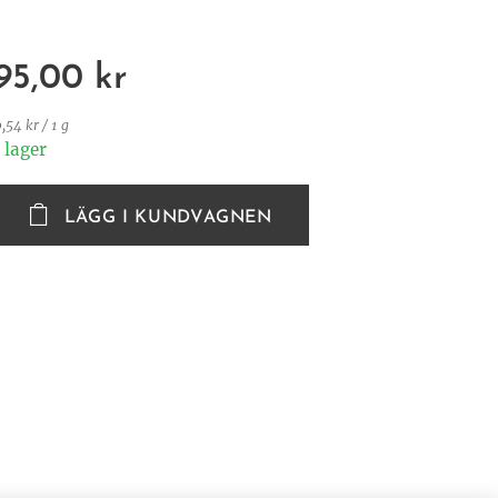
95,00
kr
,54 kr / 1 g
I lager
LÄGG I KUNDVAGNEN