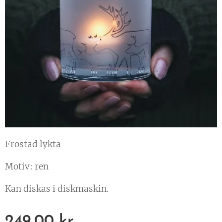
Frostad lykta
Motiv: ren
Kan diskas i diskmaskin.
249,00
kr